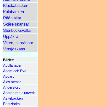
Klackabacken
Kolabacken
Råå vallar
Skåre skansar
Stenbocksvallar
Uppåkra
Viken, sliprännor
Vittsjöskans
Bilder:
Abullahagen
Adam och Eva
Aggarp
Ales stenar
Anderstorp
Andrarums alunverk
Askebacken
Beritzholm