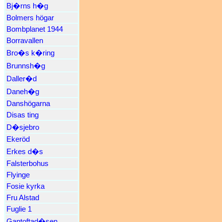
Bj�rns h�g
Bolmers högar
Bombplanet 1944
Borravallen
Bro�s k�ring
Brunnsh�g
Daller�d
Daneh�g
Danshögarna
Disas ting
D�sjebro
Ekeröd
Erkes d�s
Falsterbohus
Flyinge
Fosie kyrka
Fru Alstad
Fuglie 1
Gantoftad�sen