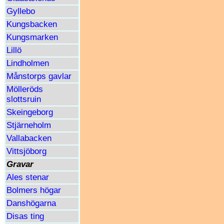
Gyllebo
Kungsbacken
Kungsmarken
Lillö
Lindholmen
Månstorps gavlar
Mölleröds
slottsruin
Skeingeborg
Stjärneholm
Vallabacken
Vittsjöborg
Gravar
Ales stenar
Bolmers högar
Danshögarna
Disas ting