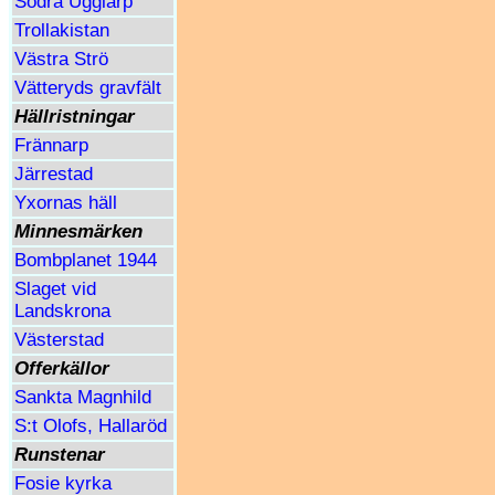
Södra Ugglarp
Trollakistan
Västra Strö
Vätteryds gravfält
Hällristningar
Frännarp
Järrestad
Yxornas häll
Minnesmärken
Bombplanet 1944
Slaget vid
Landskrona
Västerstad
Offerkällor
Sankta Magnhild
S:t Olofs, Hallaröd
Runstenar
Fosie kyrka