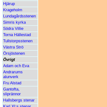
Hjärup
Krageholm
Lundagårdsstenen
Simris kyrka
Södra Villie
Torna Hällestad
Tullstorpsstenen
Västra Strö
Örsjöstenen
Övrigt
Adam och Eva
Andrarums
alunverk
Fru Alstad
Gantofta,
sliprännor
Hallsbergs stenar
Karl XI:s stenar