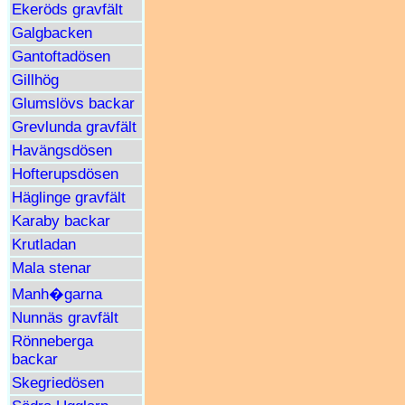
Ekeröds gravfält
Galgbacken
Gantoftadösen
Gillhög
Glumslövs backar
Grevlunda gravfält
Havängsdösen
Hofterupsdösen
Häglinge gravfält
Karaby backar
Krutladan
Mala stenar
Manh�garna
Nunnäs gravfält
Rönneberga
backar
Skegriedösen