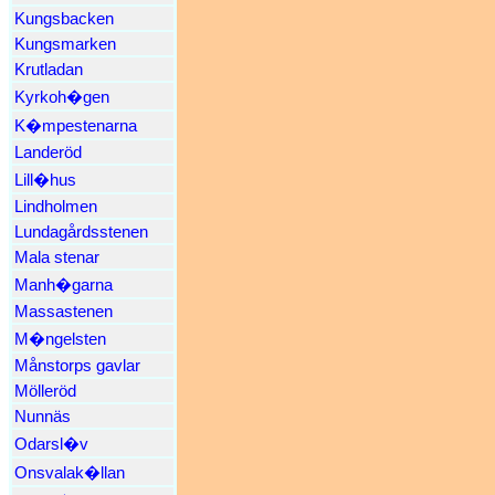
Kungsbacken
Kungsmarken
Krutladan
Kyrkoh�gen
K�mpestenarna
Landeröd
Lill�hus
Lindholmen
Lundagårdsstenen
Mala stenar
Manh�garna
Massastenen
M�ngelsten
Månstorps gavlar
Mölleröd
Nunnäs
Odarsl�v
Onsvalak�llan