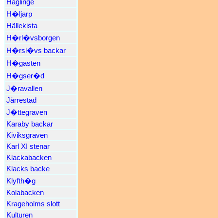
Häglinge
H�ljarp
Hällekista
H�rl�vsborgen
H�rsl�vs backar
H�gasten
H�gser�d
J�ravallen
Järrestad
J�ttegraven
Karaby backar
Kiviksgraven
Karl XI stenar
Klackabacken
Klacks backe
Klyfth�g
Kolabacken
Krageholms slott
Kulturen