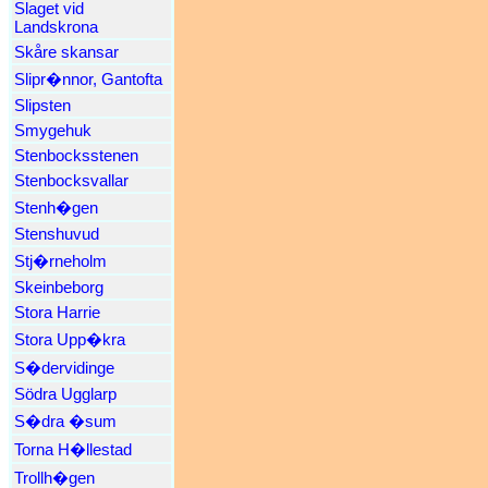
Slaget vid
Landskrona
Skåre skansar
Slipr�nnor, Gantofta
Slipsten
Smygehuk
Stenbocksstenen
Stenbocksvallar
Stenh�gen
Stenshuvud
Stj�rneholm
Skeinbeborg
Stora Harrie
Stora Upp�kra
S�dervidinge
Södra Ugglarp
S�dra �sum
Torna H�llestad
Trollh�gen