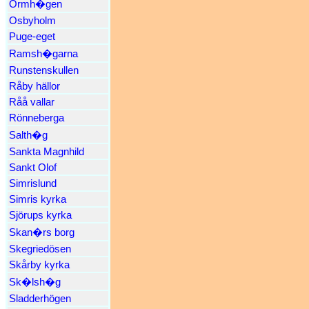
Ormh�gen
Osbyholm
Puge-eget
Ramsh�garna
Runstenskullen
Råby hällor
Råå vallar
Rönneberga
Salth�g
Sankta Magnhild
Sankt Olof
Simrislund
Simris kyrka
Sjörups kyrka
Skan�rs borg
Skegriedösen
Skårby kyrka
Sk�lsh�g
Sladderhögen