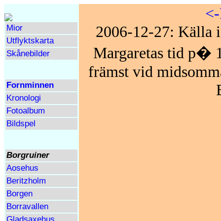
<-
2006-12-27: Källa i
Mior
Utflyktskarta
Margaretas tid p� 1
Skånebilder
främst vid midsomma
Fornminnen
Kronologi
Fotoalbum
Bildspel
Borgruiner
Aosehus
Beritzholm
Borgen
Borravallen
Gladsaxehus