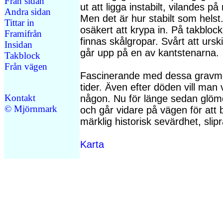
Från sidan
ut att ligga instabilt, vilandes p
Andra sidan
Men det är hur stabilt som hels
Tittar in
osäkert att krypa in. På takbloc
Framifrån
finnas skålgropar. Svårt att urski
Insidan
går upp på en av kantstenarna.
Takblock
Från vägen
Fascinerande med dessa gravm
tider. Även efter döden vill man 
Kontakt
någon. Nu för länge sedan glöm
© Mjörnmark
och går vidare på vägen för att
märklig historisk sevärdhet, slip
Karta