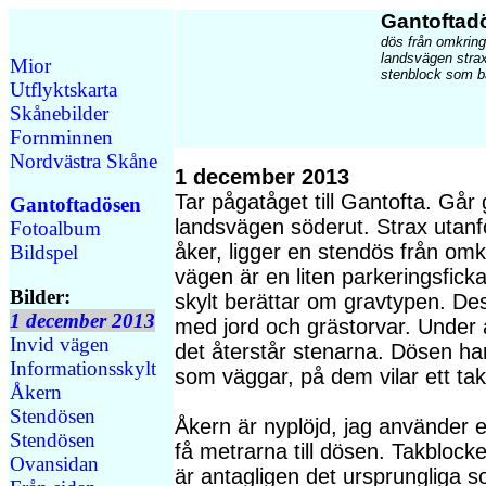
Gantoftad
dös från omkring 
landsvägen strax
Mior
stenblock som bä
Utflyktskarta
Skånebilder
Fornminnen
Nordvästra Skåne
1 december 2013
Tar pågatåget till Gantofta. Går 
Gantoftadösen
landsvägen söderut. Strax utanfö
Fotoalbum
åker, ligger en stendös från omk
Bildspel
vägen är en liten parkeringsficka
Bilder:
skylt berättar om gravtypen. De
1 december 2013
med jord och grästorvar. Under 
Invid vägen
det återstår stenarna. Dösen har
Informationsskylt
som väggar, på dem vilar ett tak
Åkern
Stendösen
Åkern är nyplöjd, jag använder et
Stendösen
få metrarna till dösen. Takblock
Ovansidan
är antagligen det ursprungliga s