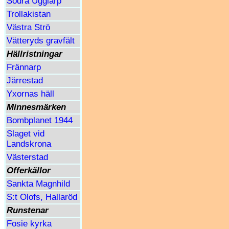
Södra Ugglarp
Trollakistan
Västra Strö
Vätteryds gravfält
Hällristningar
Frännarp
Järrestad
Yxornas häll
Minnesmärken
Bombplanet 1944
Slaget vid
Landskrona
Västerstad
Offerkällor
Sankta Magnhild
S:t Olofs, Hallaröd
Runstenar
Fosie kyrka