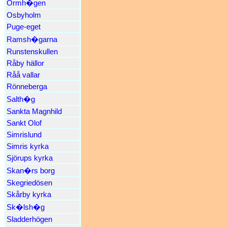
Ormh�gen
Osbyholm
Puge-eget
Ramsh�garna
Runstenskullen
Råby hällor
Råå vallar
Rönneberga
Salth�g
Sankta Magnhild
Sankt Olof
Simrislund
Simris kyrka
Sjörups kyrka
Skan�rs borg
Skegriedösen
Skårby kyrka
Sk�lsh�g
Sladderhögen