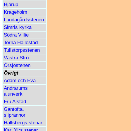
Hjärup
Krageholm
Lundagårdsstenen
Simris kyrka
Södra Villie
Torna Hällestad
Tullstorpsstenen
Västra Strö
Örsjöstenen
Övrigt
Adam och Eva
Andrarums
alunverk
Fru Alstad
Gantofta,
sliprännor
Hallsbergs stenar
Karl XI:s stenar