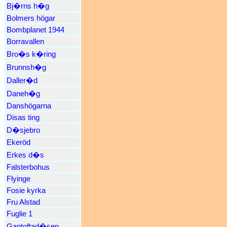
Bj�rns h�g
Bolmers högar
Bombplanet 1944
Borravallen
Bro�s k�ring
Brunnsh�g
Daller�d
Daneh�g
Danshögarna
Disas ting
D�sjebro
Ekeröd
Erkes d�s
Falsterbohus
Flyinge
Fosie kyrka
Fru Alstad
Fuglie 1
Gantoftad�sen