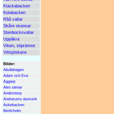
Klackabacken
Kolabacken
Råå vallar
Skåre skansar
Stenbocksvallar
Uppåkra
Viken, sliprännor
Vittsjöskans
Bilder:
Abullahagen
Adam och Eva
Aggarp
Ales stenar
Anderstorp
Andrarums alunverk
Askebacken
Beritzholm