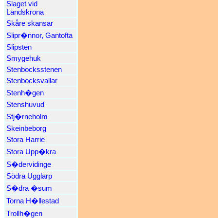
Slaget vid
Landskrona
Skåre skansar
Slipr�nnor, Gantofta
Slipsten
Smygehuk
Stenbocksstenen
Stenbocksvallar
Stenh�gen
Stenshuvud
Stj�rneholm
Skeinbeborg
Stora Harrie
Stora Upp�kra
S�dervidinge
Södra Ugglarp
S�dra �sum
Torna H�llestad
Trollh�gen