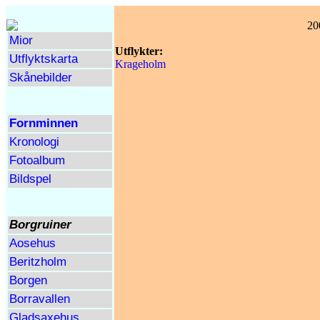
20
Mior
Utflykter:
Utflyktskarta
Krageholm
Skånebilder
Fornminnen
Kronologi
Fotoalbum
Bildspel
Borgruiner
Aosehus
Beritzholm
Borgen
Borravallen
Gladsaxehus