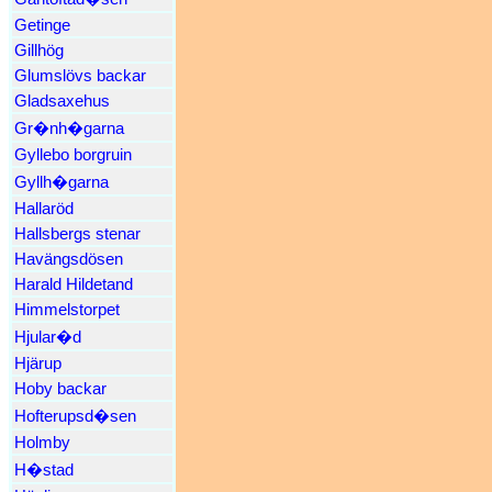
Getinge
Gillhög
Glumslövs backar
Gladsaxehus
Gr�nh�garna
Gyllebo borgruin
Gyllh�garna
Hallaröd
Hallsbergs stenar
Havängsdösen
Harald Hildetand
Himmelstorpet
Hjular�d
Hjärup
Hoby backar
Hofterupsd�sen
Holmby
H�stad