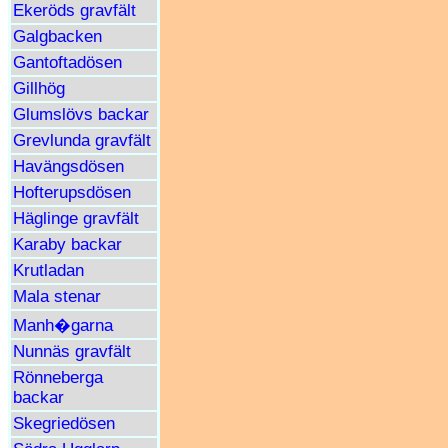
Ekeröds gravfält
Galgbacken
Gantoftadösen
Gillhög
Glumslövs backar
Grevlunda gravfält
Havängsdösen
Hofterupsdösen
Häglinge gravfält
Karaby backar
Krutladan
Mala stenar
Manh�garna
Nunnäs gravfält
Rönneberga
backar
Skegriedösen