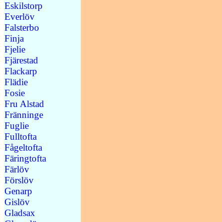
Eskilstorp
Everlöv
Falsterbo
Finja
Fjelie
Fjärestad
Flackarp
Flädie
Fosie
Fru Alstad
Fränninge
Fuglie
Fulltofta
Fågeltofta
Färingtofta
Färlöv
Förslöv
Genarp
Gislöv
Gladsax