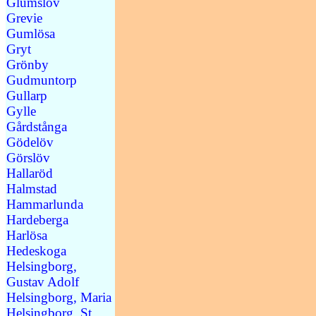
Glumslöv
Grevie
Gumlösa
Gryt
Grönby
Gudmuntorp
Gullarp
Gylle
Gårdstånga
Gödelöv
Görslöv
Hallaröd
Halmstad
Hammarlunda
Hardeberga
Harlösa
Hedeskoga
Helsingborg,
Gustav Adolf
Helsingborg, Maria
Helsingborg, St