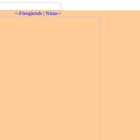
<-Föregående
|
Nästa->