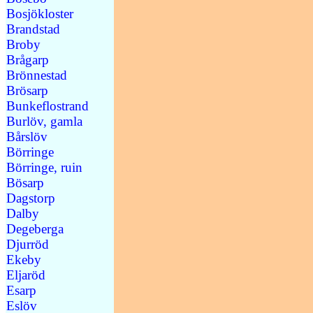
Bosjökloster
Brandstad
Broby
Brågarp
Brönnestad
Brösarp
Bunkeflostrand
Burlöv, gamla
Bårslöv
Börringe
Börringe, ruin
Bösarp
Dagstorp
Dalby
Degeberga
Djurröd
Ekeby
Eljaröd
Esarp
Eslöv