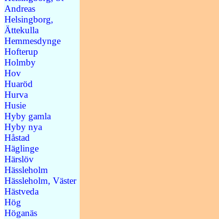
Andreas
Helsingborg,
Ättekulla
Hemmesdynge
Hofterup
Holmby
Hov
Huaröd
Hurva
Husie
Hyby gamla
Hyby nya
Håstad
Häglinge
Härslöv
Hässleholm
Hässleholm, Väster
Hästveda
Hög
Höganäs