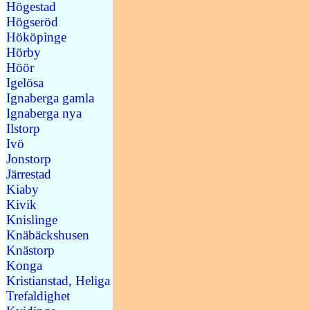
Högestad
Högseröd
Hököpinge
Hörby
Höör
Igelösa
Ignaberga gamla
Ignaberga nya
Ilstorp
Ivö
Jonstorp
Järrestad
Kiaby
Kivik
Knislinge
Knäbäckshusen
Knästorp
Konga
Kristianstad, Heliga
Trefaldighet