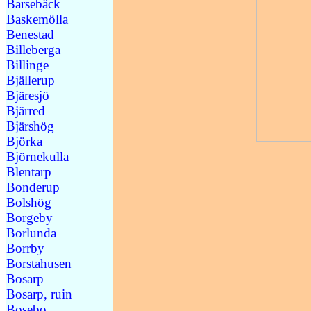
Barsebäck
Baskemölla
Benestad
Billeberga
Billinge
Bjällerup
Bjäresjö
Bjärred
Bjärshög
Björka
Björnekulla
Blentarp
Bonderup
Bolshög
Borgeby
Borlunda
Borrby
Borstahusen
Bosarp
Bosarp, ruin
Bosebo