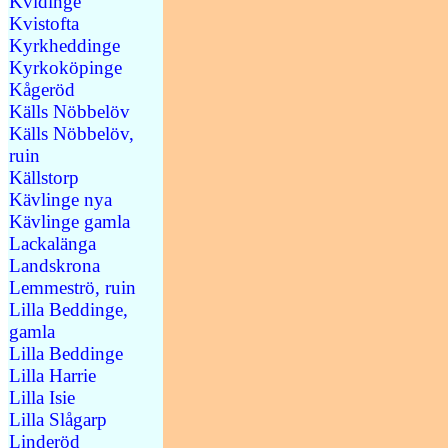
Kvidinge
Kvistofta
Kyrkheddinge
Kyrkoköpinge
Kågeröd
Källs Nöbbelöv
Källs Nöbbelöv,
ruin
Källstorp
Kävlinge nya
Kävlinge gamla
Lackalänga
Landskrona
Lemmeströ, ruin
Lilla Beddinge,
gamla
Lilla Beddinge
Lilla Harrie
Lilla Isie
Lilla Slågarp
Linderöd