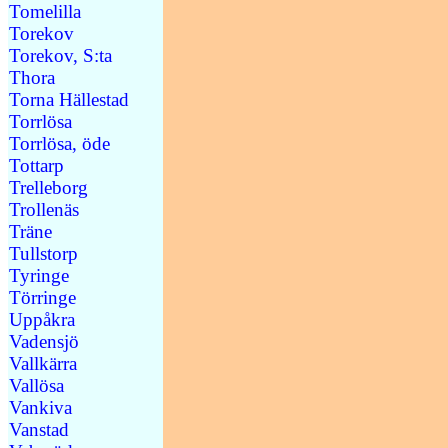
Tomelilla
Torekov
Torekov, S:ta
Thora
Torna Hällestad
Torrlösa
Torrlösa, öde
Tottarp
Trelleborg
Trollenäs
Träne
Tullstorp
Tyringe
Törringe
Uppåkra
Vadensjö
Vallkärra
Vallösa
Vankiva
Vanstad