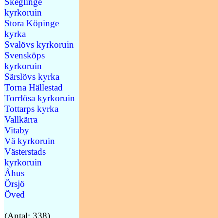
Skeglinge
kyrkoruin
Stora Köpinge
kyrka
Svalövs kyrkoruin
Svensköps
kyrkoruin
Särslövs kyrka
Torna Hällestad
Torrlösa kyrkoruin
Tottarps kyrka
Vallkärra
Vitaby
Vä kyrkoruin
Västerstads
kyrkoruin
Åhus
Örsjö
Öved
(Antal: 338)