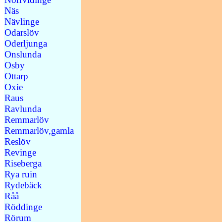
Näs
Nävlinge
Odarslöv
Oderljunga
Onslunda
Osby
Ottarp
Oxie
Raus
Ravlunda
Remmarlöv
Remmarlöv,gamla
Reslöv
Revinge
Riseberga
Rya ruin
Rydebäck
Råå
Röddinge
Rörum