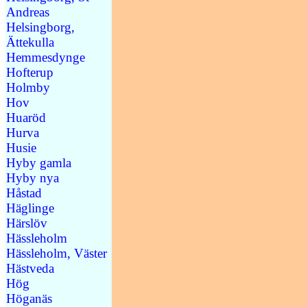
Andreas
Helsingborg,
Ättekulla
Hemmesdynge
Hofterup
Holmby
Hov
Huaröd
Hurva
Husie
Hyby gamla
Hyby nya
Håstad
Häglinge
Härslöv
Hässleholm
Hässleholm, Väster
Hästveda
Hög
Höganäs