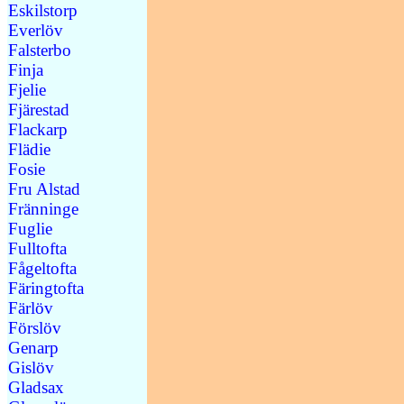
Eskilstorp
Everlöv
Falsterbo
Finja
Fjelie
Fjärestad
Flackarp
Flädie
Fosie
Fru Alstad
Fränninge
Fuglie
Fulltofta
Fågeltofta
Färingtofta
Färlöv
Förslöv
Genarp
Gislöv
Gladsax