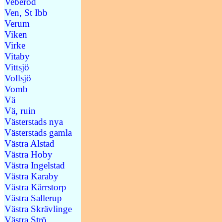
Veberöd
Ven, St Ibb
Verum
Viken
Virke
Vitaby
Vittsjö
Vollsjö
Vomb
Vä
Vä, ruin
Västerstads nya
Västerstads gamla
Västra Alstad
Västra Hoby
Västra Ingelstad
Västra Karaby
Västra Kärrstorp
Västra Sallerup
Västra Skrävlinge
Västra Strö