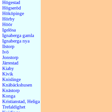
Högestad
Högseröd
Hököpinge
Hörby
Höör
Igelösa
Ignaberga gamla
Ignaberga nya
Ilstorp
Ivö
Jonstorp
Järrestad
Kiaby
Kivik
Knislinge
Knäbäckshusen
Knästorp
Konga
Kristianstad, Heliga
Trefaldighet