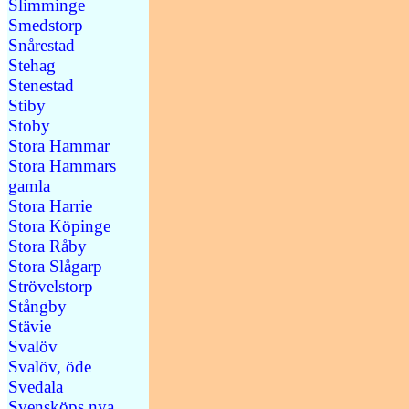
Slimminge
Smedstorp
Snårestad
Stehag
Stenestad
Stiby
Stoby
Stora Hammar
Stora Hammars
gamla
Stora Harrie
Stora Köpinge
Stora Råby
Stora Slågarp
Strövelstorp
Stångby
Stävie
Svalöv
Svalöv, öde
Svedala
Svensköps nya