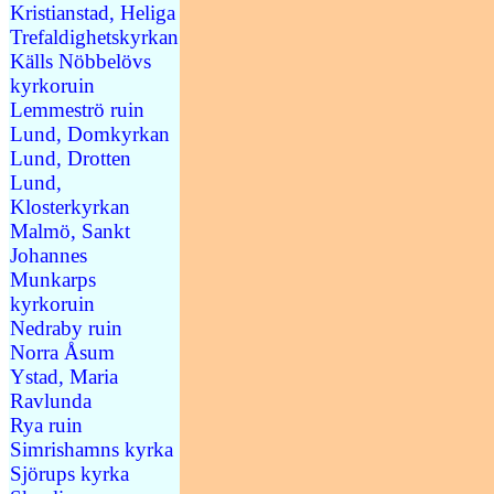
Kristianstad, Heliga
Trefaldighetskyrkan
Källs Nöbbelövs
kyrkoruin
Lemmeströ ruin
Lund, Domkyrkan
Lund, Drotten
Lund,
Klosterkyrkan
Malmö, Sankt
Johannes
Munkarps
kyrkoruin
Nedraby ruin
Norra Åsum
Ystad, Maria
Ravlunda
Rya ruin
Simrishamns kyrka
Sjörups kyrka