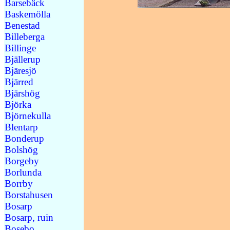
Barsebäck
Baskemölla
Benestad
Billeberga
Billinge
Bjällerup
Bjäresjö
Bjärred
Bjärshög
Björka
Björnekulla
Blentarp
Bonderup
Bolshög
Borgeby
Borlunda
Borrby
Borstahusen
Bosarp
Bosarp, ruin
Bosebo