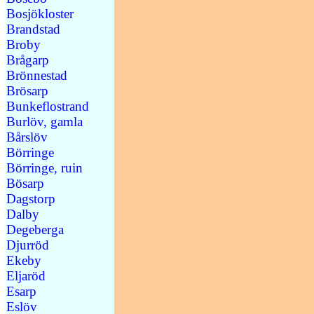
Bosjökloster
Brandstad
Broby
Brågarp
Brönnestad
Brösarp
Bunkeflostrand
Burlöv, gamla
Bårslöv
Börringe
Börringe, ruin
Bösarp
Dagstorp
Dalby
Degeberga
Djurröd
Ekeby
Eljaröd
Esarp
Eslöv