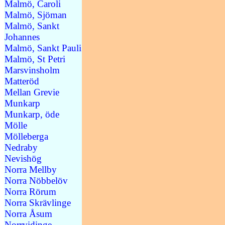
Malmö, Caroli
Malmö, Sjöman
Malmö, Sankt
Johannes
Malmö, Sankt Pauli
Malmö, St Petri
Marsvinsholm
Matteröd
Mellan Grevie
Munkarp
Munkarp, öde
Mölle
Mölleberga
Nedraby
Nevishög
Norra Mellby
Norra Nöbbelöv
Norra Rörum
Norra Skrävlinge
Norra Åsum
Norrvidinge