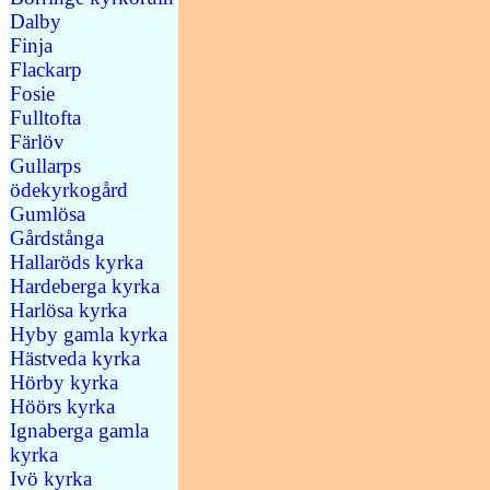
Dalby
Finja
Flackarp
Fosie
Fulltofta
Färlöv
Gullarps
ödekyrkogård
Gumlösa
Gårdstånga
Hallaröds kyrka
Hardeberga kyrka
Harlösa kyrka
Hyby gamla kyrka
Hästveda kyrka
Hörby kyrka
Höörs kyrka
Ignaberga gamla
kyrka
Ivö kyrka