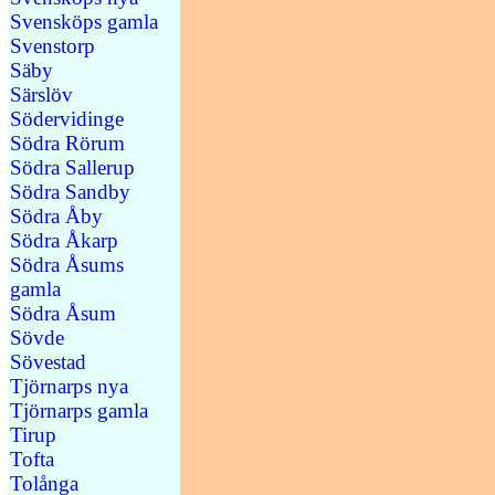
Svensköps gamla
Svenstorp
Säby
Särslöv
Södervidinge
Södra Rörum
Södra Sallerup
Södra Sandby
Södra Åby
Södra Åkarp
Södra Åsums
gamla
Södra Åsum
Sövde
Sövestad
Tjörnarps nya
Tjörnarps gamla
Tirup
Tofta
Tolånga