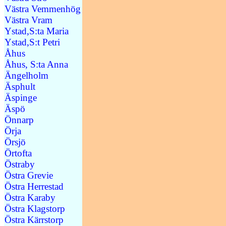
Västra Vemmenhög
Västra Vram
Ystad,S:ta Maria
Ystad,S:t Petri
Åhus
Åhus, S:ta Anna
Ängelholm
Äsphult
Äspinge
Äspö
Önnarp
Örja
Örsjö
Örtofta
Östraby
Östra Grevie
Östra Herrestad
Östra Karaby
Östra Klagstorp
Östra Kärrstorp