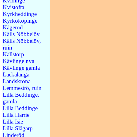
Kvidinge
Kvistofta
Kyrkheddinge
Kyrkoköpinge
Kågeröd
Källs Nöbbelöv
Källs Nöbbelöv,
ruin
Källstorp
Kävlinge nya
Kävlinge gamla
Lackalänga
Landskrona
Lemmeströ, ruin
Lilla Beddinge,
gamla
Lilla Beddinge
Lilla Harrie
Lilla Isie
Lilla Slågarp
Linderöd