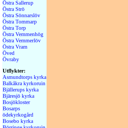
Östra Sallerup
Östra Strö
Östra Sönnarslöv
Östra Tommarp
Östra Torp
Östra Vemmenhög
Östra Vemmerlöv
Östra Vram
Öved
Övraby
Utflykter:
Asmundtorps kyrka
Balkåkra kyrkoruin
Bjällerups kyrka
Bjäresjö kyrka
Bosjökloster
Bosarps
ödekyrkogård
Bosebo kyrka
Börringe kyrkoruin