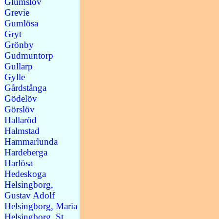
Glumslöv
Grevie
Gumlösa
Gryt
Grönby
Gudmuntorp
Gullarp
Gylle
Gårdstånga
Gödelöv
Görslöv
Hallaröd
Halmstad
Hammarlunda
Hardeberga
Harlösa
Hedeskoga
Helsingborg,
Gustav Adolf
Helsingborg, Maria
Helsingborg, St