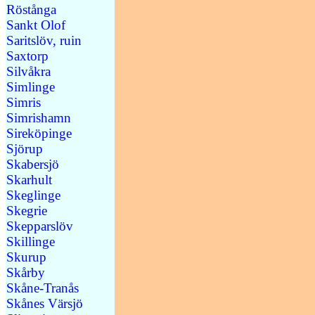
Röstånga
Sankt Olof
Saritslöv, ruin
Saxtorp
Silvåkra
Simlinge
Simris
Simrishamn
Sireköpinge
Sjörup
Skabersjö
Skarhult
Skeglinge
Skegrie
Skepparslöv
Skillinge
Skurup
Skårby
Skåne-Tranås
Skånes Värsjö