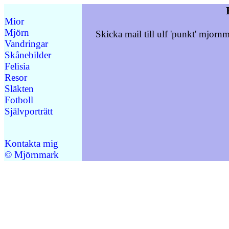
Mior
Mjörn
Skicka mail till ulf 'punkt' mjor
Vandringar
Skånebilder
Felisia
Resor
Släkten
Fotboll
Självporträtt
Kontakta mig
© Mjörnmark