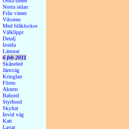
Östra delen
Norra sidan
Från väster
Vilosten
Med blåklockor
Välklippt
Detalj
Insida
Lämnar
6 feb 2011
Skåneled
Järnväg
Kringlan
Fören
Aktern
Babord
Styrbord
Skyltat
Invid väg
Katt
Lavar