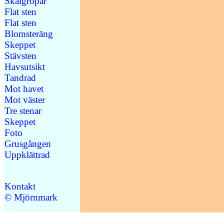
Skålgropar
Flat sten
Flat sten
Blomsteräng
Skeppet
Stävsten
Havsutsikt
Tandrad
Mot havet
Mot väster
Tre stenar
Skeppet
Foto
Grusgången
Uppklättrad
Kontakt
© Mjörnmark