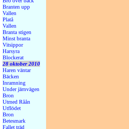
Bro över bäck
Branten upp
Vallen
Platå
Vallen
Branta stigen
Minst branta
Vitsippor
Harsyra
Blockerat
28 oktober 2010
Haren väntar
Bäcken
Inramning
Under järnvägen
Bron
Utmed Råån
Utflödet
Bron
Betesmark
Fallet träd