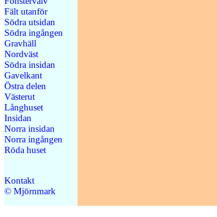
Fönstervalv
Fält utanför
Södra utsidan
Södra ingången
Gravhäll
Nordväst
Södra insidan
Gavelkant
Östra delen
Västerut
Långhuset
Insidan
Norra insidan
Norra ingången
Röda huset
Kontakt
© Mjörnmark