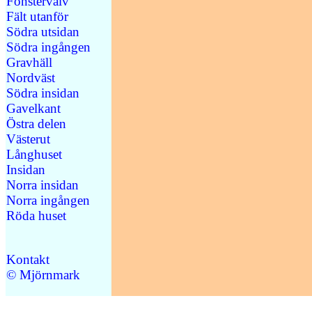
Fönstervalv
Fält utanför
Södra utsidan
Södra ingången
Gravhäll
Nordväst
Södra insidan
Gavelkant
Östra delen
Västerut
Långhuset
Insidan
Norra insidan
Norra ingången
Röda huset
Kontakt
© Mjörnmark