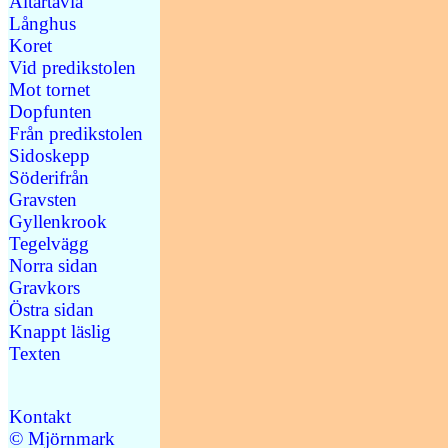
Altartavla
Långhus
Koret
Vid predikstolen
Mot tornet
Dopfunten
Från predikstolen
Sidoskepp
Söderifrån
Gravsten
Gyllenkrook
Tegelvägg
Norra sidan
Gravkors
Östra sidan
Knappt läslig
Texten
Kontakt
© Mjörnmark