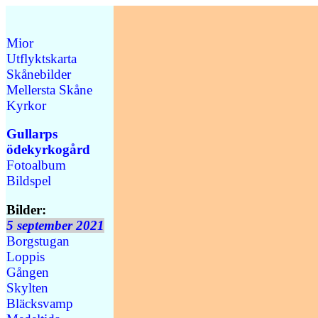
Mior
Utflyktskarta
Skånebilder
Mellersta Skåne
Kyrkor
Gullarps
ödekyrkogård
Fotoalbum
Bildspel
Bilder:
5 september 2021
Borgstugan
Loppis
Gången
Skylten
Bläcksvamp