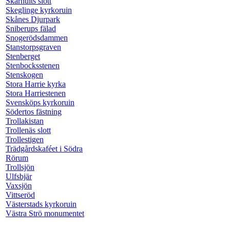
Skarhults slott
Skeglinge kyrkoruin
Skånes Djurpark
Sniberups fälad
Snogerödsdammen
Stanstorpsgraven
Stenberget
Stenbocksstenen
Stenskogen
Stora Harrie kyrka
Stora Harriestenen
Svensköps kyrkoruin
Södertos fästning
Trollakistan
Trollenäs slott
Trollestigen
Trädgårdskaféet i Södra
Rörum
Trollsjön
Ulfsbjär
Vaxsjön
Vittseröd
Västerstads kyrkoruin
Västra Strö monumentet