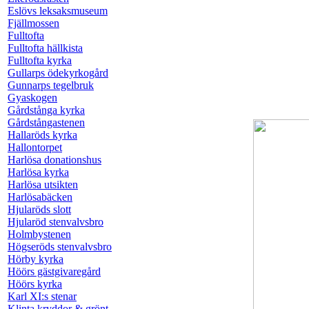
Eslövs leksaksmuseum
Fjällmossen
Fulltofta
Fulltofta hällkista
Fulltofta kyrka
Gullarps ödekyrkogård
Gunnarps tegelbruk
Gyaskogen
Gårdstånga kyrka
Gårdstångastenen
Hallaröds kyrka
Hallontorpet
Harlösa donationshus
Harlösa kyrka
Harlösa utsikten
Harlösabäcken
Hjularöds slott
Hjularöd stenvalvsbro
Holmbystenen
Högseröds stenvalvsbro
Hörby kyrka
Höörs gästgivaregård
Höörs kyrka
Karl XI:s stenar
Klinta kryddor & grönt