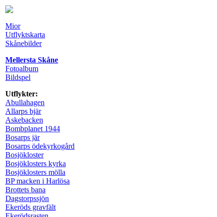
Mior
Utflyktskarta
Skånebilder
Mellersta Skåne
Fotoalbum
Bildspel
Utflykter:
Abullahagen
Allarps bjär
Askebacken
Bombplanet 1944
Bosarps jär
Bosarps ödekyrkogård
Bosjökloster
Bosjöklosters kyrka
Bosjöklosters mölla
BP macken i Harlösa
Brottets bana
Dagstorpssjön
Ekeröds gravfält
Ekerödsrasten