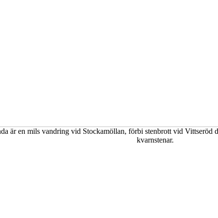
a är en mils vandring vid Stockamöllan, förbi stenbrott vid Vittseröd dä
kvarnstenar.