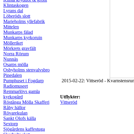
Klintaskogen
Lyrans dal
Löberöds slott
Marieholms yllefabrik
Mittelen
Munkarps fälad
Munkarps kyrkoruin
Mölleriket
Mörkrets gravfält
Norra Rörum
Nunnäs
Osarps mölla
Osbyholms stenvalvsbro
Pinedalen
Pumphuset i Fogdarp
2015-02-22: Vittseröd - Kvarnstensrund
Radiomuseet
Remmarlövs gamla
kyrkogård
Utflykter:
Röstånga Mölla Skafferi
Vittseröd
Råby hällor
Rövarekulan
Sankt Olofs källa
Sextorp
Sjögårdens kaffestuga