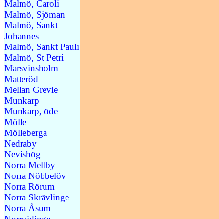
Malmö, Caroli
Malmö, Sjöman
Malmö, Sankt
Johannes
Malmö, Sankt Pauli
Malmö, St Petri
Marsvinsholm
Matteröd
Mellan Grevie
Munkarp
Munkarp, öde
Mölle
Mölleberga
Nedraby
Nevishög
Norra Mellby
Norra Nöbbelöv
Norra Rörum
Norra Skrävlinge
Norra Åsum
Norrvidinge