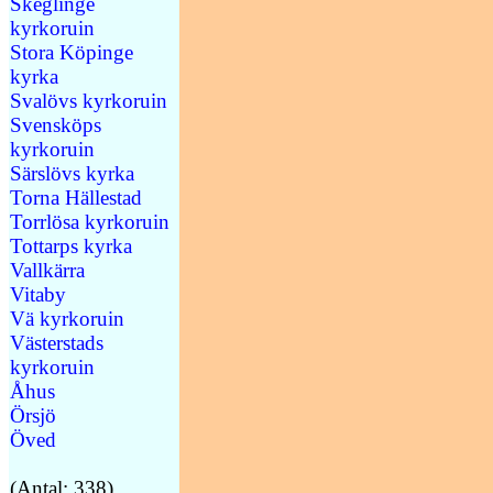
Skeglinge
kyrkoruin
Stora Köpinge
kyrka
Svalövs kyrkoruin
Svensköps
kyrkoruin
Särslövs kyrka
Torna Hällestad
Torrlösa kyrkoruin
Tottarps kyrka
Vallkärra
Vitaby
Vä kyrkoruin
Västerstads
kyrkoruin
Åhus
Örsjö
Öved
(Antal: 338)