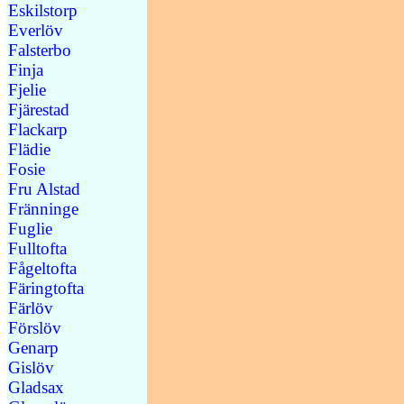
Eskilstorp
Everlöv
Falsterbo
Finja
Fjelie
Fjärestad
Flackarp
Flädie
Fosie
Fru Alstad
Fränninge
Fuglie
Fulltofta
Fågeltofta
Färingtofta
Färlöv
Förslöv
Genarp
Gislöv
Gladsax