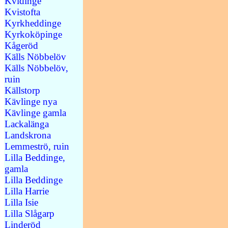
Kvidinge
Kvistofta
Kyrkheddinge
Kyrkoköpinge
Kågeröd
Källs Nöbbelöv
Källs Nöbbelöv,
ruin
Källstorp
Kävlinge nya
Kävlinge gamla
Lackalänga
Landskrona
Lemmeströ, ruin
Lilla Beddinge,
gamla
Lilla Beddinge
Lilla Harrie
Lilla Isie
Lilla Slågarp
Linderöd