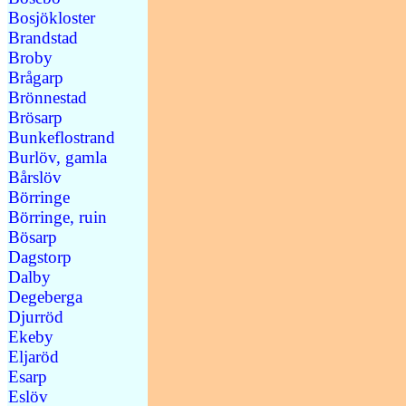
Bosjökloster
Brandstad
Broby
Brågarp
Brönnestad
Brösarp
Bunkeflostrand
Burlöv, gamla
Bårslöv
Börringe
Börringe, ruin
Bösarp
Dagstorp
Dalby
Degeberga
Djurröd
Ekeby
Eljaröd
Esarp
Eslöv