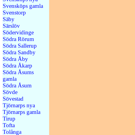
Svensköps gamla
Svenstorp
Säby
Särslöv
Södervidinge
Södra Rörum
Södra Sallerup
Södra Sandby
Södra Åby
Södra Åkarp
Södra Åsums
gamla
Södra Åsum
Sövde
Sövestad
Tjörnarps nya
Tjörnarps gamla
Tirup
Tofta
Tolånga