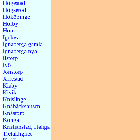
Högestad
Högseröd
Hököpinge
Hörby
Höör
Igelösa
Ignaberga gamla
Ignaberga nya
Ilstorp
Ivö
Jonstorp
Järrestad
Kiaby
Kivik
Knislinge
Knäbäckshusen
Knästorp
Konga
Kristianstad, Heliga
Trefaldighet