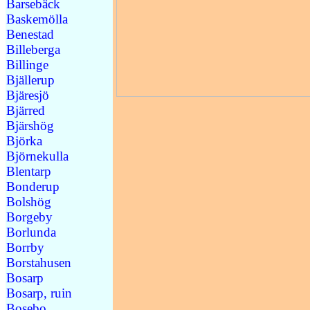
Barsebäck
Baskemölla
Benestad
Billeberga
Billinge
Bjällerup
Bjäresjö
Bjärred
Bjärshög
Björka
Björnekulla
Blentarp
Bonderup
Bolshög
Borgeby
Borlunda
Borrby
Borstahusen
Bosarp
Bosarp, ruin
Bosebo