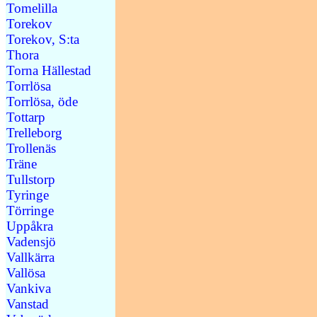
Tomelilla
Torekov
Torekov, S:ta
Thora
Torna Hällestad
Torrlösa
Torrlösa, öde
Tottarp
Trelleborg
Trollenäs
Träne
Tullstorp
Tyringe
Törringe
Uppåkra
Vadensjö
Vallkärra
Vallösa
Vankiva
Vanstad