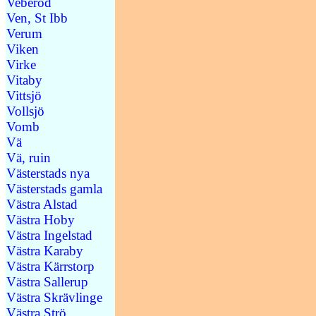
Veberöd
Ven, St Ibb
Verum
Viken
Virke
Vitaby
Vittsjö
Vollsjö
Vomb
Vä
Vä, ruin
Västerstads nya
Västerstads gamla
Västra Alstad
Västra Hoby
Västra Ingelstad
Västra Karaby
Västra Kärrstorp
Västra Sallerup
Västra Skrävlinge
Västra Strö