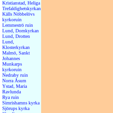
Kristianstad, Heliga
Trefaldighetskyrkan
Källs Nöbbelövs
kyrkoruin
Lemmeströ ruin
Lund, Domkyrkan
Lund, Drotten
Lund,
Klosterkyrkan
Malmö, Sankt
Johannes
Munkarps
kyrkoruin
Nedraby ruin
Norra Åsum
Ystad, Maria
Ravlunda
Rya ruin
Simrishamns kyrka
Sjörups kyrka