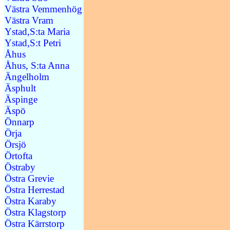
Västra Vemmenhög
Västra Vram
Ystad,S:ta Maria
Ystad,S:t Petri
Åhus
Åhus, S:ta Anna
Ängelholm
Äsphult
Äspinge
Äspö
Önnarp
Örja
Örsjö
Örtofta
Östraby
Östra Grevie
Östra Herrestad
Östra Karaby
Östra Klagstorp
Östra Kärrstorp