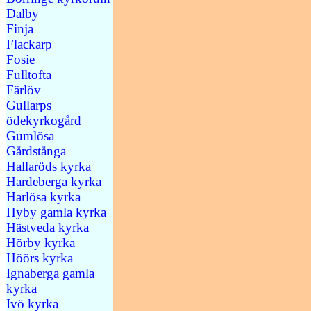
Dalby
Finja
Flackarp
Fosie
Fulltofta
Färlöv
Gullarps
ödekyrkogård
Gumlösa
Gårdstånga
Hallaröds kyrka
Hardeberga kyrka
Harlösa kyrka
Hyby gamla kyrka
Hästveda kyrka
Hörby kyrka
Höörs kyrka
Ignaberga gamla
kyrka
Ivö kyrka