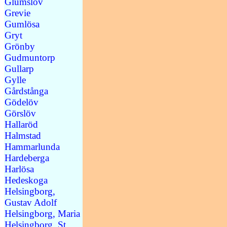
Glumslöv
Grevie
Gumlösa
Gryt
Grönby
Gudmuntorp
Gullarp
Gylle
Gårdstånga
Gödelöv
Görslöv
Hallaröd
Halmstad
Hammarlunda
Hardeberga
Harlösa
Hedeskoga
Helsingborg,
Gustav Adolf
Helsingborg, Maria
Helsingborg, St