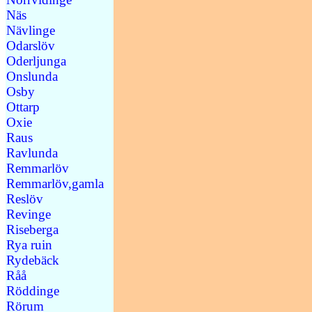
Näs
Nävlinge
Odarslöv
Oderljunga
Onslunda
Osby
Ottarp
Oxie
Raus
Ravlunda
Remmarlöv
Remmarlöv,gamla
Reslöv
Revinge
Riseberga
Rya ruin
Rydebäck
Råå
Röddinge
Rörum