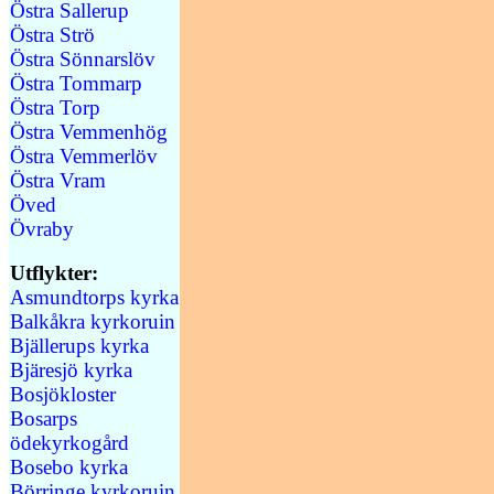
Östra Sallerup
Östra Strö
Östra Sönnarslöv
Östra Tommarp
Östra Torp
Östra Vemmenhög
Östra Vemmerlöv
Östra Vram
Öved
Övraby
Utflykter:
Asmundtorps kyrka
Balkåkra kyrkoruin
Bjällerups kyrka
Bjäresjö kyrka
Bosjökloster
Bosarps
ödekyrkogård
Bosebo kyrka
Börringe kyrkoruin