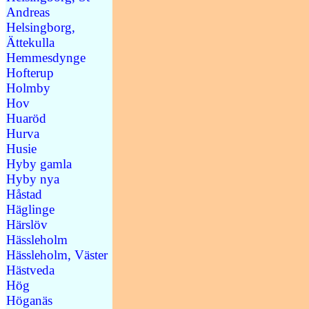
Andreas
Helsingborg,
Ättekulla
Hemmesdynge
Hofterup
Holmby
Hov
Huaröd
Hurva
Husie
Hyby gamla
Hyby nya
Håstad
Häglinge
Härslöv
Hässleholm
Hässleholm, Väster
Hästveda
Hög
Höganäs