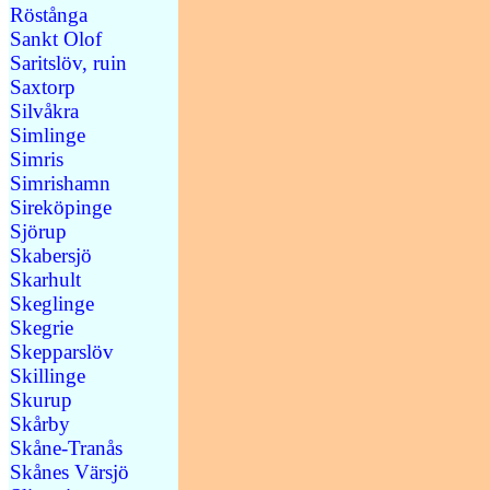
Röstånga
Sankt Olof
Saritslöv, ruin
Saxtorp
Silvåkra
Simlinge
Simris
Simrishamn
Sireköpinge
Sjörup
Skabersjö
Skarhult
Skeglinge
Skegrie
Skepparslöv
Skillinge
Skurup
Skårby
Skåne-Tranås
Skånes Värsjö