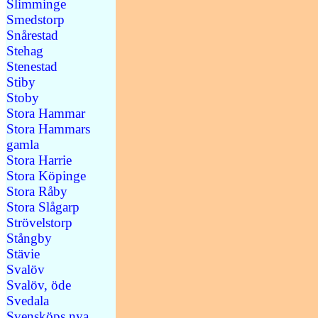
Slimminge
Smedstorp
Snårestad
Stehag
Stenestad
Stiby
Stoby
Stora Hammar
Stora Hammars
gamla
Stora Harrie
Stora Köpinge
Stora Råby
Stora Slågarp
Strövelstorp
Stångby
Stävie
Svalöv
Svalöv, öde
Svedala
Svensköps nya