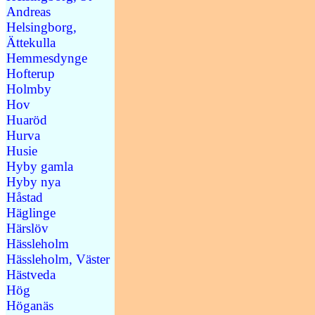
Andreas
Helsingborg,
Ättekulla
Hemmesdynge
Hofterup
Holmby
Hov
Huaröd
Hurva
Husie
Hyby gamla
Hyby nya
Håstad
Häglinge
Härslöv
Hässleholm
Hässleholm, Väster
Hästveda
Hög
Höganäs