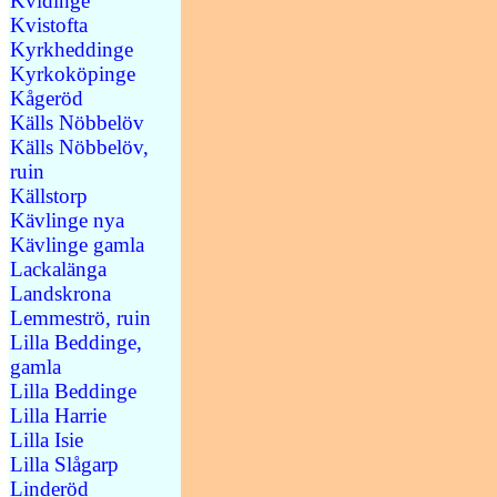
Kvidinge
Kvistofta
Kyrkheddinge
Kyrkoköpinge
Kågeröd
Källs Nöbbelöv
Källs Nöbbelöv,
ruin
Källstorp
Kävlinge nya
Kävlinge gamla
Lackalänga
Landskrona
Lemmeströ, ruin
Lilla Beddinge,
gamla
Lilla Beddinge
Lilla Harrie
Lilla Isie
Lilla Slågarp
Linderöd