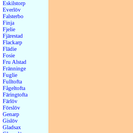
Eskilstorp
Everlöv
Falsterbo
Finja
Fjelie
Fjärestad
Flackarp
Flädie
Fosie
Fru Alstad
Fränninge
Fuglie
Fulltofta
Fågeltofta
Färingtofta
Färlöv
Förslöv
Genarp
Gislöv
Gladsax