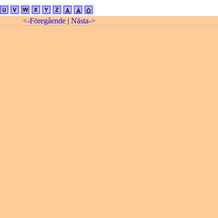
<-Föregående
|
Nästa->