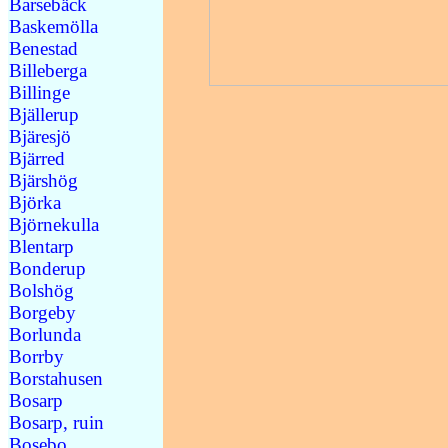
Barsebäck
Baskemölla
Benestad
Billeberga
Billinge
Bjällerup
Bjäresjö
Bjärred
Bjärshög
Björka
Björnekulla
Blentarp
Bonderup
Bolshög
Borgeby
Borlunda
Borrby
Borstahusen
Bosarp
Bosarp, ruin
Bosebo