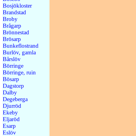
Bosjökloster
Brandstad
Broby
Brågarp
Brönnestad
Brösarp
Bunkeflostrand
Burlöv, gamla
Bårslöv
Börringe
Börringe, ruin
Bösarp
Dagstorp
Dalby
Degeberga
Djurröd
Ekeby
Eljaröd
Esarp
Eslöv