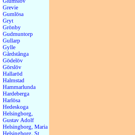
Glumslöv
Grevie
Gumlösa
Gryt
Grönby
Gudmuntorp
Gullarp
Gylle
Gårdstånga
Gödelöv
Görslöv
Hallaröd
Halmstad
Hammarlunda
Hardeberga
Harlösa
Hedeskoga
Helsingborg,
Gustav Adolf
Helsingborg, Maria
Helsingborg, St