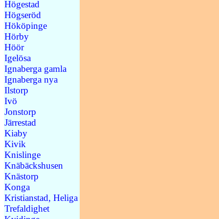
Högestad
Högseröd
Hököpinge
Hörby
Höör
Igelösa
Ignaberga gamla
Ignaberga nya
Ilstorp
Ivö
Jonstorp
Järrestad
Kiaby
Kivik
Knislinge
Knäbäckshusen
Knästorp
Konga
Kristianstad, Heliga
Trefaldighet