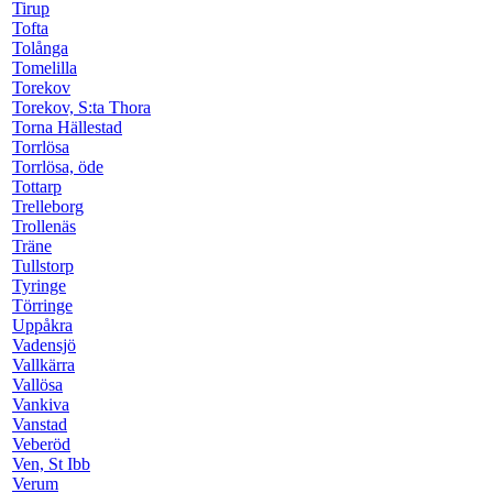
Tirup
Tofta
Tolånga
Tomelilla
Torekov
Torekov, S:ta Thora
Torna Hällestad
Torrlösa
Torrlösa, öde
Tottarp
Trelleborg
Trollenäs
Träne
Tullstorp
Tyringe
Törringe
Uppåkra
Vadensjö
Vallkärra
Vallösa
Vankiva
Vanstad
Veberöd
Ven, St Ibb
Verum