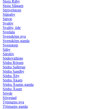
Stora Råby
Stora Slågarp
Strövelstorp
Stångby
Stävie
Svalöv
Svalöv, öde
Svedala
Svensköps nya
Svensköps gamla
Svenstorp
Säby
Särslöv
Södervidinge
Södra Rörum
Södra Sallerup
Södra Sandby
Södra Åby
Södra Åkarp
Södra Åsums gamla
Södra Åsum
Sövde
Sövestad
Tjörnarps nya
Tjörnarps gamla