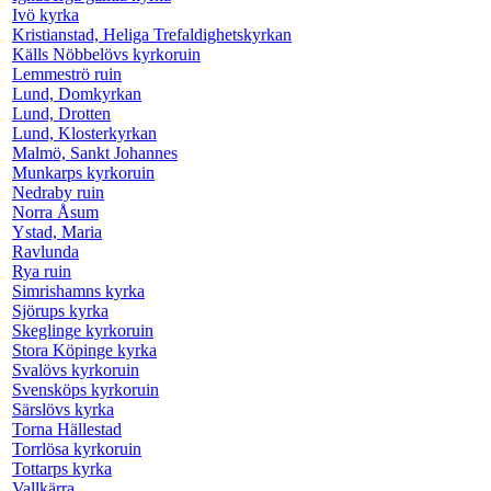
Ivö kyrka
Kristianstad, Heliga Trefaldighetskyrkan
Källs Nöbbelövs kyrkoruin
Lemmeströ ruin
Lund, Domkyrkan
Lund, Drotten
Lund, Klosterkyrkan
Malmö, Sankt Johannes
Munkarps kyrkoruin
Nedraby ruin
Norra Åsum
Ystad, Maria
Ravlunda
Rya ruin
Simrishamns kyrka
Sjörups kyrka
Skeglinge kyrkoruin
Stora Köpinge kyrka
Svalövs kyrkoruin
Svensköps kyrkoruin
Särslövs kyrka
Torna Hällestad
Torrlösa kyrkoruin
Tottarps kyrka
Vallkärra