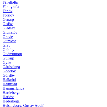
Fågeltofta
Färingtofta
Färlöv
Förslöv
Genarp
Gislöv
Gladsax
Glumslöv
Grevie
Gumlösa
Gryt
Grönby
Gudmuntorp
Gullarp
Gylle
Gårdstånga
Gödelöv
Görslöv
Hallaröd
Halmstad
Hammarlunda
Hardeberga
Harlösa
Hedeskoga
Helsingborg, Gustav Adolf