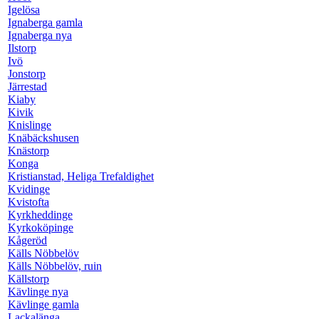
Igelösa
Ignaberga gamla
Ignaberga nya
Ilstorp
Ivö
Jonstorp
Järrestad
Kiaby
Kivik
Knislinge
Knäbäckshusen
Knästorp
Konga
Kristianstad, Heliga Trefaldighet
Kvidinge
Kvistofta
Kyrkheddinge
Kyrkoköpinge
Kågeröd
Källs Nöbbelöv
Källs Nöbbelöv, ruin
Källstorp
Kävlinge nya
Kävlinge gamla
Lackalänga