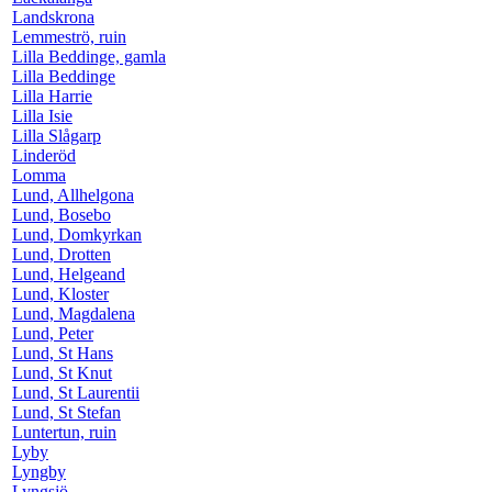
Landskrona
Lemmeströ, ruin
Lilla Beddinge, gamla
Lilla Beddinge
Lilla Harrie
Lilla Isie
Lilla Slågarp
Linderöd
Lomma
Lund, Allhelgona
Lund, Bosebo
Lund, Domkyrkan
Lund, Drotten
Lund, Helgeand
Lund, Kloster
Lund, Magdalena
Lund, Peter
Lund, St Hans
Lund, St Knut
Lund, St Laurentii
Lund, St Stefan
Luntertun, ruin
Lyby
Lyngby
Lyngsjö