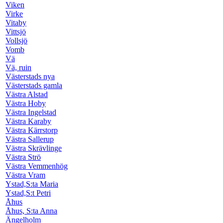
Viken
Virke
Vitaby
Vittsjö
Vollsjö
Vomb
Vä
Vä, ruin
Västerstads nya
Västerstads gamla
Västra Alstad
Västra Hoby
Västra Ingelstad
Västra Karaby
Västra Kärrstorp
Västra Sallerup
Västra Skrävlinge
Västra Strö
Västra Vemmenhög
Västra Vram
Ystad,S:ta Maria
Ystad,S:t Petri
Åhus
Åhus, S:ta Anna
Ängelholm