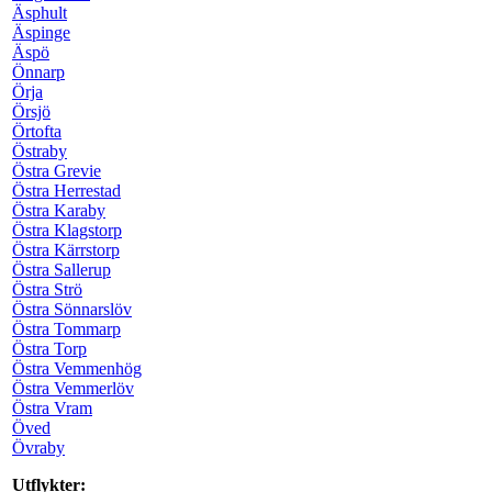
Äsphult
Äspinge
Äspö
Önnarp
Örja
Örsjö
Örtofta
Östraby
Östra Grevie
Östra Herrestad
Östra Karaby
Östra Klagstorp
Östra Kärrstorp
Östra Sallerup
Östra Strö
Östra Sönnarslöv
Östra Tommarp
Östra Torp
Östra Vemmenhög
Östra Vemmerlöv
Östra Vram
Öved
Övraby
Utflykter: