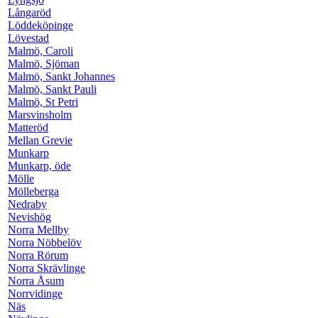
Långaröd
Löddeköpinge
Lövestad
Malmö, Caroli
Malmö, Sjöman
Malmö, Sankt Johannes
Malmö, Sankt Pauli
Malmö, St Petri
Marsvinsholm
Matteröd
Mellan Grevie
Munkarp
Munkarp, öde
Mölle
Mölleberga
Nedraby
Nevishög
Norra Mellby
Norra Nöbbelöv
Norra Rörum
Norra Skrävlinge
Norra Åsum
Norrvidinge
Näs