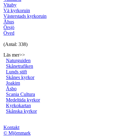
Vitaby
Vä kyrkoruin
Västerstads kyrkoruin
Åhus
Örsjö
Öved
(Antal: 338)
Läs mer>>
Naturguiden
Skånetrafiken
Lunds stift
Skånes kyrkor
Joakim
Åsbo
Scania Cultura
Medeltida kyrkor
Kyrkokartan
Skånska kyrkor
Kontakt
© Mjörnmark