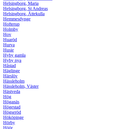
Helsingborg, Maria
Helsingborg, St Andreas
Helsingborg, Ättekulla
Hemmesdynge
Hofterup
Holmby
Hov
Huaröd
Hurva
Husie
Hyby gamla
Hyby nya
Håstad
Häglinge
Härslöv
Hässleholm
Hässleholm, Väster
Hästveda
Hög
Höganäs
Högestad
Högseröd
Hököpinge
Hörby
Höör