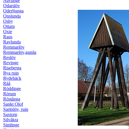
Nävlinge
Odarslöv
Oderljunga
Onslunda
Osby
Ottarp
Oxie
Raus
Ravlunda
Remmarlöv
Remmarlöv,gamla
Reslöv
Revinge
Riseberga
Rya ruin
Rydebäck
Råå
Röddinge
Rörum
Röstånga
Sankt Olof
Saritslöv, ruin
Saxtorp
Silvåkra
Simlinge