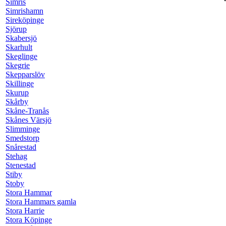
Simris
Simrishamn
Sireköpinge
Sjörup
Skabersjö
Skarhult
Skeglinge
Skegrie
Skepparslöv
Skillinge
Skurup
Skårby
Skåne-Tranås
Skånes Värsjö
Slimminge
Smedstorp
Snårestad
Stehag
Stenestad
Stiby
Stoby
Stora Hammar
Stora Hammars gamla
Stora Harrie
Stora Köpinge