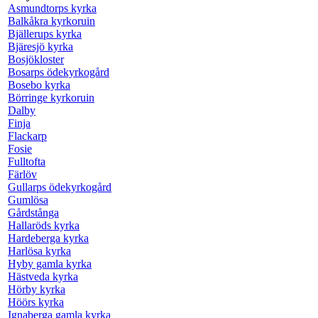
Asmundtorps kyrka
Balkåkra kyrkoruin
Bjällerups kyrka
Bjäresjö kyrka
Bosjökloster
Bosarps ödekyrkogård
Bosebo kyrka
Börringe kyrkoruin
Dalby
Finja
Flackarp
Fosie
Fulltofta
Färlöv
Gullarps ödekyrkogård
Gumlösa
Gårdstånga
Hallaröds kyrka
Hardeberga kyrka
Harlösa kyrka
Hyby gamla kyrka
Hästveda kyrka
Hörby kyrka
Höörs kyrka
Ignaberga gamla kyrka