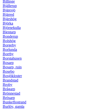
Billinge
Bjällerup
Bjäresjö
Bjärred
Bjärshög
Björka
Björnekulla
Blentarp
Bonderup
Bolshög
Borgeby
Borlunda
Borrby
Borstahusen
Bosarp
Bosarp, ruin
Bosebo
Bosjökloster
Brandstad
Broby
Brågarp
Brönnestad
Brösarp
Bunkeflostrand
Burlöv, gamla