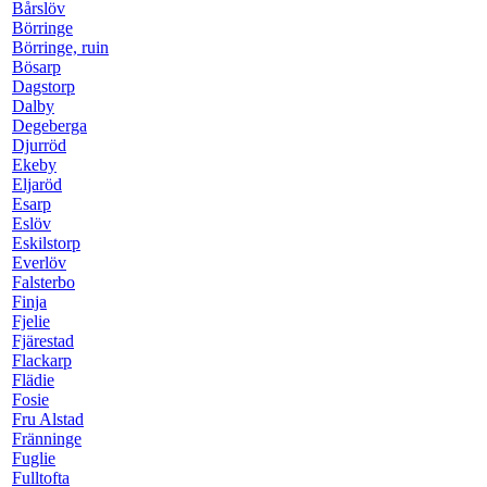
Bårslöv
Börringe
Börringe, ruin
Bösarp
Dagstorp
Dalby
Degeberga
Djurröd
Ekeby
Eljaröd
Esarp
Eslöv
Eskilstorp
Everlöv
Falsterbo
Finja
Fjelie
Fjärestad
Flackarp
Flädie
Fosie
Fru Alstad
Fränninge
Fuglie
Fulltofta