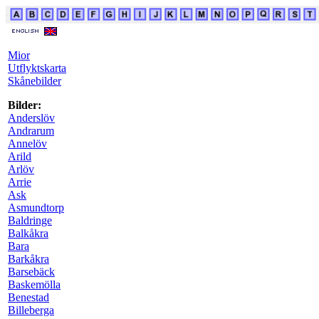
Mior
Utflyktskarta
Skånebilder
Bilder:
Anderslöv
Andrarum
Annelöv
Arild
Arlöv
Arrie
Ask
Asmundtorp
Baldringe
Balkåkra
Bara
Barkåkra
Barsebäck
Baskemölla
Benestad
Billeberga