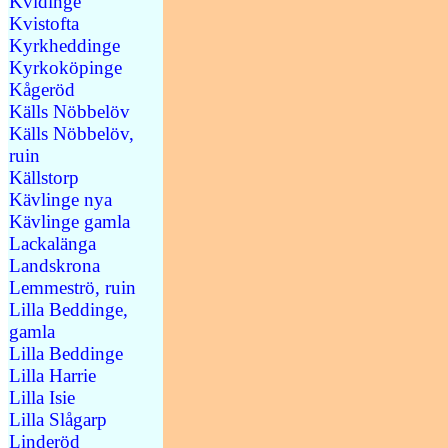
Kvidinge
Kvistofta
Kyrkheddinge
Kyrkoköpinge
Kågeröd
Källs Nöbbelöv
Källs Nöbbelöv,
ruin
Källstorp
Kävlinge nya
Kävlinge gamla
Lackalänga
Landskrona
Lemmeströ, ruin
Lilla Beddinge,
gamla
Lilla Beddinge
Lilla Harrie
Lilla Isie
Lilla Slågarp
Linderöd