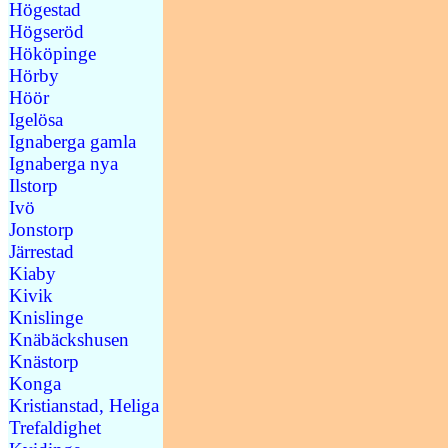
Högestad
Högseröd
Hököpinge
Hörby
Höör
Igelösa
Ignaberga gamla
Ignaberga nya
Ilstorp
Ivö
Jonstorp
Järrestad
Kiaby
Kivik
Knislinge
Knäbäckshusen
Knästorp
Konga
Kristianstad, Heliga
Trefaldighet