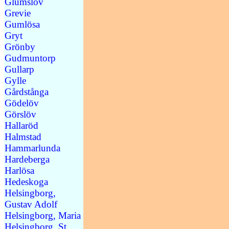
Glumslöv
Grevie
Gumlösa
Gryt
Grönby
Gudmuntorp
Gullarp
Gylle
Gårdstånga
Gödelöv
Görslöv
Hallaröd
Halmstad
Hammarlunda
Hardeberga
Harlösa
Hedeskoga
Helsingborg,
Gustav Adolf
Helsingborg, Maria
Helsingborg, St