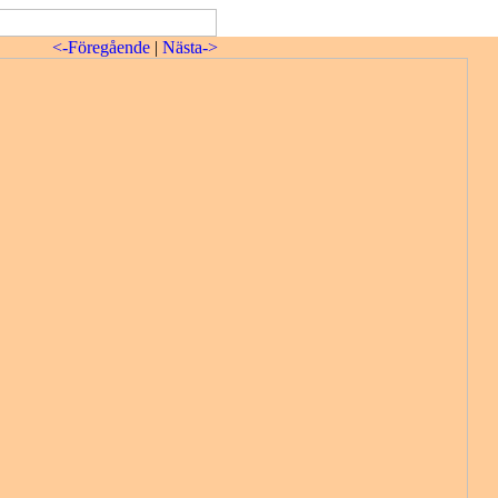
<-Föregående
|
Nästa->