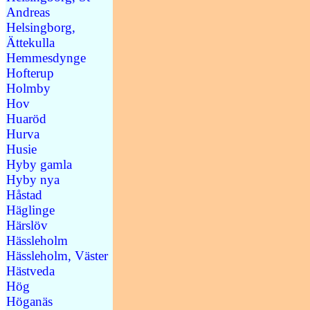
Andreas
Helsingborg,
Ättekulla
Hemmesdynge
Hofterup
Holmby
Hov
Huaröd
Hurva
Husie
Hyby gamla
Hyby nya
Håstad
Häglinge
Härslöv
Hässleholm
Hässleholm, Väster
Hästveda
Hög
Höganäs