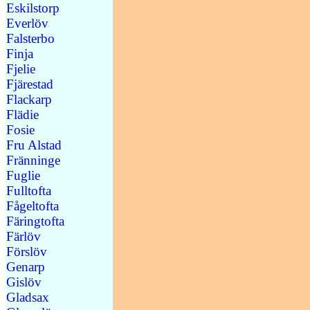
Eskilstorp
Everlöv
Falsterbo
Finja
Fjelie
Fjärestad
Flackarp
Flädie
Fosie
Fru Alstad
Fränninge
Fuglie
Fulltofta
Fågeltofta
Färingtofta
Färlöv
Förslöv
Genarp
Gislöv
Gladsax