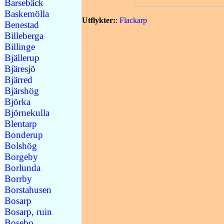
Barsebäck
Baskemölla
Utflykter:
:
Flackarp
Benestad
Billeberga
Billinge
Bjällerup
Bjäresjö
Bjärred
Bjärshög
Björka
Björnekulla
Blentarp
Bonderup
Bolshög
Borgeby
Borlunda
Borrby
Borstahusen
Bosarp
Bosarp, ruin
Bosebo