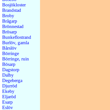
Bosjökloster
Brandstad
Broby
Brågarp
Brönnestad
Brösarp
Bunkeflostrand
Burlöv, gamla
Bårslöv
Börringe
Börringe, ruin
Bösarp
Dagstorp
Dalby
Degeberga
Djurröd
Ekeby
Eljaröd
Esarp
Eslöv