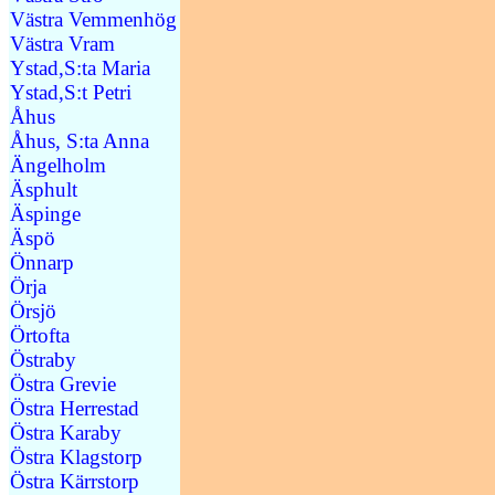
Västra Vemmenhög
Västra Vram
Ystad,S:ta Maria
Ystad,S:t Petri
Åhus
Åhus, S:ta Anna
Ängelholm
Äsphult
Äspinge
Äspö
Önnarp
Örja
Örsjö
Örtofta
Östraby
Östra Grevie
Östra Herrestad
Östra Karaby
Östra Klagstorp
Östra Kärrstorp