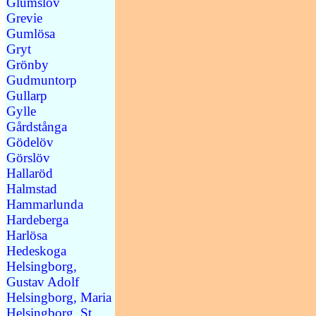
Glumslöv
Grevie
Gumlösa
Gryt
Grönby
Gudmuntorp
Gullarp
Gylle
Gårdstånga
Gödelöv
Görslöv
Hallaröd
Halmstad
Hammarlunda
Hardeberga
Harlösa
Hedeskoga
Helsingborg,
Gustav Adolf
Helsingborg, Maria
Helsingborg, St