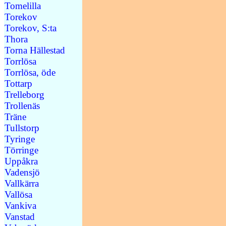
Tomelilla
Torekov
Torekov, S:ta
Thora
Torna Hällestad
Torrlösa
Torrlösa, öde
Tottarp
Trelleborg
Trollenäs
Träne
Tullstorp
Tyringe
Törringe
Uppåkra
Vadensjö
Vallkärra
Vallösa
Vankiva
Vanstad