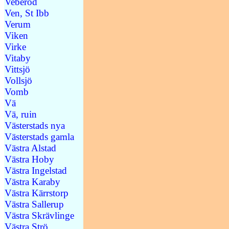
Veberöd
Ven, St Ibb
Verum
Viken
Virke
Vitaby
Vittsjö
Vollsjö
Vomb
Vä
Vä, ruin
Västerstads nya
Västerstads gamla
Västra Alstad
Västra Hoby
Västra Ingelstad
Västra Karaby
Västra Kärrstorp
Västra Sallerup
Västra Skrävlinge
Västra Strö