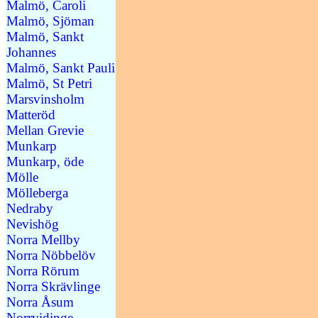
Malmö, Caroli
Malmö, Sjöman
Malmö, Sankt
Johannes
Malmö, Sankt Pauli
Malmö, St Petri
Marsvinsholm
Matteröd
Mellan Grevie
Munkarp
Munkarp, öde
Mölle
Mölleberga
Nedraby
Nevishög
Norra Mellby
Norra Nöbbelöv
Norra Rörum
Norra Skrävlinge
Norra Åsum
Norrvidinge