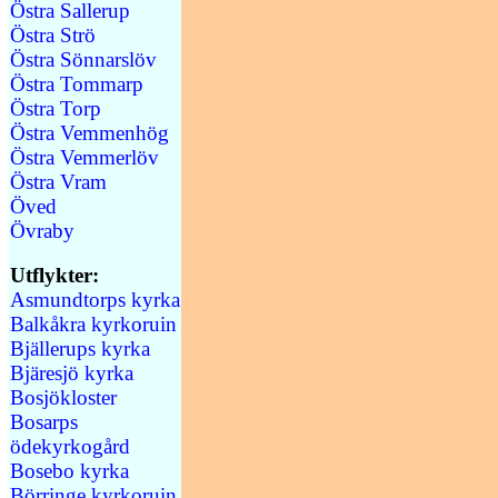
Östra Sallerup
Östra Strö
Östra Sönnarslöv
Östra Tommarp
Östra Torp
Östra Vemmenhög
Östra Vemmerlöv
Östra Vram
Öved
Övraby
Utflykter:
Asmundtorps kyrka
Balkåkra kyrkoruin
Bjällerups kyrka
Bjäresjö kyrka
Bosjökloster
Bosarps
ödekyrkogård
Bosebo kyrka
Börringe kyrkoruin