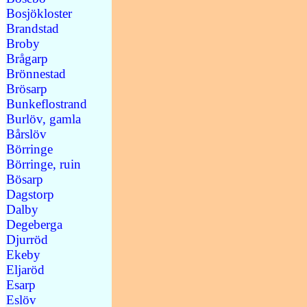
Bosjökloster
Brandstad
Broby
Brågarp
Brönnestad
Brösarp
Bunkeflostrand
Burlöv, gamla
Bårslöv
Börringe
Börringe, ruin
Bösarp
Dagstorp
Dalby
Degeberga
Djurröd
Ekeby
Eljaröd
Esarp
Eslöv