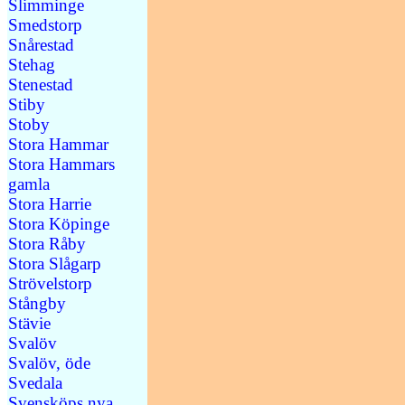
Slimminge
Smedstorp
Snårestad
Stehag
Stenestad
Stiby
Stoby
Stora Hammar
Stora Hammars
gamla
Stora Harrie
Stora Köpinge
Stora Råby
Stora Slågarp
Strövelstorp
Stångby
Stävie
Svalöv
Svalöv, öde
Svedala
Svensköps nya