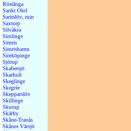
Röstånga
Sankt Olof
Saritslöv, ruin
Saxtorp
Silvåkra
Simlinge
Simris
Simrishamn
Sireköpinge
Sjörup
Skabersjö
Skarhult
Skeglinge
Skegrie
Skepparslöv
Skillinge
Skurup
Skårby
Skåne-Tranås
Skånes Värsjö