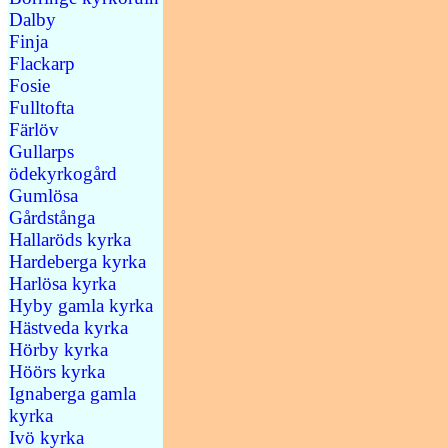
Dalby
Finja
Flackarp
Fosie
Fulltofta
Färlöv
Gullarps
ödekyrkogård
Gumlösa
Gårdstånga
Hallaröds kyrka
Hardeberga kyrka
Harlösa kyrka
Hyby gamla kyrka
Hästveda kyrka
Hörby kyrka
Höörs kyrka
Ignaberga gamla
kyrka
Ivö kyrka