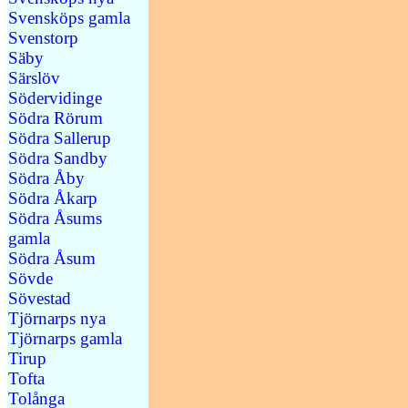
Svensköps gamla
Svenstorp
Säby
Särslöv
Södervidinge
Södra Rörum
Södra Sallerup
Södra Sandby
Södra Åby
Södra Åkarp
Södra Åsums
gamla
Södra Åsum
Sövde
Sövestad
Tjörnarps nya
Tjörnarps gamla
Tirup
Tofta
Tolånga