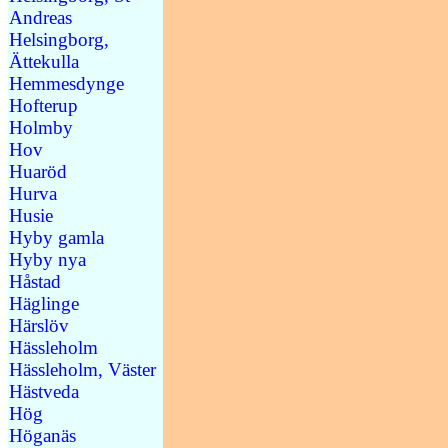
Andreas
Helsingborg,
Ättekulla
Hemmesdynge
Hofterup
Holmby
Hov
Huaröd
Hurva
Husie
Hyby gamla
Hyby nya
Håstad
Häglinge
Härslöv
Hässleholm
Hässleholm, Väster
Hästveda
Hög
Höganäs