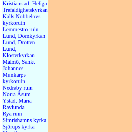
Kristianstad, Heliga
Trefaldighetskyrkan
Källs Nöbbelövs
kyrkoruin
Lemmeströ ruin
Lund, Domkyrkan
Lund, Drotten
Lund,
Klosterkyrkan
Malmö, Sankt
Johannes
Munkarps
kyrkoruin
Nedraby ruin
Norra Åsum
Ystad, Maria
Ravlunda
Rya ruin
Simrishamns kyrka
Sjörups kyrka