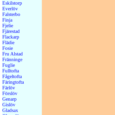
Eskilstorp
Everlöv
Falsterbo
Finja
Fjelie
Fjärestad
Flackarp
Flädie
Fosie
Fru Alstad
Fränninge
Fuglie
Fulltofta
Fågeltofta
Färingtofta
Färlöv
Förslöv
Genarp
Gislöv
Gladsax