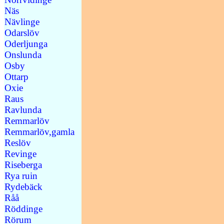
Näs
Nävlinge
Odarslöv
Oderljunga
Onslunda
Osby
Ottarp
Oxie
Raus
Ravlunda
Remmarlöv
Remmarlöv,gamla
Reslöv
Revinge
Riseberga
Rya ruin
Rydebäck
Råå
Röddinge
Rörum