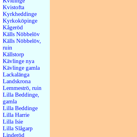
Kvidinge
Kvistofta
Kyrkheddinge
Kyrkoköpinge
Kågeröd
Källs Nöbbelöv
Källs Nöbbelöv,
ruin
Källstorp
Kävlinge nya
Kävlinge gamla
Lackalänga
Landskrona
Lemmeströ, ruin
Lilla Beddinge,
gamla
Lilla Beddinge
Lilla Harrie
Lilla Isie
Lilla Slågarp
Linderöd