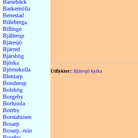
Barsebäck
Baskemölla
Benestad
Billeberga
Billinge
Bjällerup
Bjäresjö
Bjärred
Bjärshög
Björka
Björnekulla
Utflykter:
:
Bjäresjö kyrka
Blentarp
Bonderup
Bolshög
Borgeby
Borlunda
Borrby
Borstahusen
Bosarp
Bosarp, ruin
Bosebo