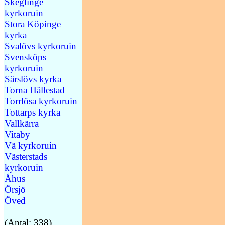
Skeglinge
kyrkoruin
Stora Köpinge
kyrka
Svalövs kyrkoruin
Svensköps
kyrkoruin
Särslövs kyrka
Torna Hällestad
Torrlösa kyrkoruin
Tottarps kyrka
Vallkärra
Vitaby
Vä kyrkoruin
Västerstads
kyrkoruin
Åhus
Örsjö
Öved
(Antal: 338)