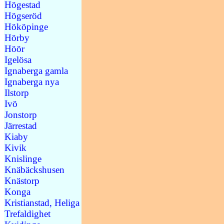
Högestad
Högseröd
Hököpinge
Hörby
Höör
Igelösa
Ignaberga gamla
Ignaberga nya
Ilstorp
Ivö
Jonstorp
Järrestad
Kiaby
Kivik
Knislinge
Knäbäckshusen
Knästorp
Konga
Kristianstad, Heliga
Trefaldighet